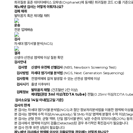
희귀질환 표준 데이터베이스 오파넷(Orphanet)에 등재된 희귀질환 코드 ID를 기준으
제노베넷 검사는 어떻게 이뤄지나요?
검체 채취
발뒤꿈치 혹은 제대혈 채취
운송
전문 업체배송
검사
차세대 염기서열 분석(NGS)
결과
신생아 선천성 염색체 이상 질환 확인
검사안내
검사명
신생아 유전체 선별검사
(NBS, Newborn Screening Test)
검사방법
차세대 염기서열 분석법
(NGS, Next Generation Sequencing)
검사항목
전염색체에 걸쳐 발생할 수 있는 선천성 염색체 이상
검사시기
출생 이후부터
발뒤꿈치 채혈
(건조혈반 2칸 이상)
검체정보
제대혈(권장 3ml 이상/EDTA tube)
전혈(0.25ml 이상/EDTA tube
검사소요일
14일 이내(입고일 기준)
검사의 한계
본 검사는 차세대 염기서열 분석법(NGS)과 첨단 정보처리분석법을 이용한 염색체 이상을
본 검사는 염색체 수적 이상(Aneuploidy) 및 5Mb 이상 염색체 분절의 수적 이상(Segm
본 검사는 균형 전좌, 균형 역위, 단일 염기서열 변이, 낮은 수준의 모자이시즘(20%) 등
본 검사에서 염색체 이상이 검출(Detected)된 경우 추가적인 확진검사가 필요합니다.
본 검사 전/후 유전 상담이 필요합니다.
제노베넷 검사에서 염색체 이상이 검출되었을 경우에는 어떻게 하나요?