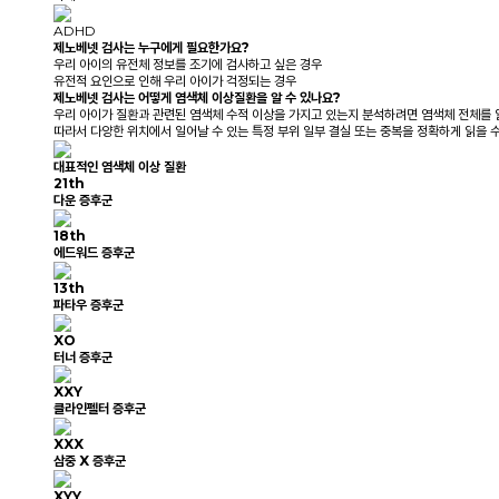
ADHD
제노베넷 검사는 누구에게 필요한가요?
우리 아이의 유전체 정보를 조기에 검사하고 싶은 경우
유전적 요인으로 인해 우리 아이가 걱정되는 경우
제노베넷 검사는 어떻게 염색체 이상질환을 알 수 있나요?
우리 아이가 질환과 관련된 염색체 수적 이상을 가지고 있는지 분석하려면 염색체 전체를 
따라서 다양한 위치에서 일어날 수 있는 특정 부위 일부 결실 또는 중복을 정확하게 읽을 수
대표적인 염색체 이상 질환
21
th
다운 증후군
18
th
에드워드 증후군
13
th
파타우 증후군
XO
터너 증후군
XXY
클라인펠터 증후군
XXX
삼중 X 증후군
XYY