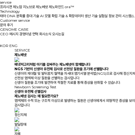
service
프리시젼 제노맘
지노브로
제노베넷
제노파인드
ora™
Technology
태아 DNA 분획률 증대 기술
AI 모델 확립 기술 & 확장데이터 생산 기술
실험실 정보 관리 시스템(L
Customer service
문의
후기
GENOME CARE
CEO 메시지
경영이념
연혁
회사소식
오시는길
KOR
ENG
SERVICE
제노베넷
배냇저고리처럼 아기를 감싸주는
제노베넷
이 함께합니다
NGS 기반의 신생아 유전체 검사로 선천성 질환을 조기에 선별합니다
신생아의 제대혈 및 발뒤꿈치 혈액을 차세대 염기서열 분석법(NGS)으로 검사해 정신지체,
선천성 염색체 이상 질환을 선별하는 검사입니다.
신생아 질환을 조기에 발견하여 적절한 치료를 통해 증상을 완화할 수 있습니다.
Newborn Screening Test
신생아
유전체
선별검사
제노베넷 검사는 왜 필요한가요?
염색체의 수적 또는 구조적 이상으로 발생하는 질환은 신생아에게서 외형적인 증상을 보이지
검사입니다.
정신지체
발달장애
자폐