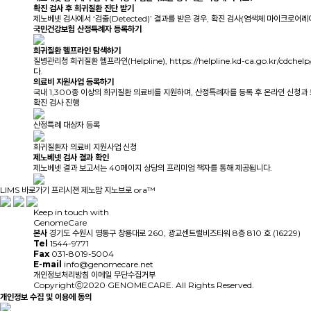
확진 검사
후 희귀질환 진단 받기
제노베넷 검사에서 ‘검출(Detected)’ 결과를 받은 경우, 확진 검사(염색체 마이크로어
국민건강보험 산정특례자
등록하기
희귀질환 헬프라인
탐색하기
질병관리청 희귀질환 헬프라인(Helpline), https://helpline.kd-ca.go.
다.
의료비 지원사업
등록하기
국내 1,300종 이상의 희귀질환 의료비를 지원하며, 산정특례자를 등록 후 온라인 신청과
확진 검사 진행
산정특례 대상자 등록
희귀질환자 의료비 지원사업 신청
제노베넷 검사 결과 확인
제노베넷 결과 보고서는 40페이지 상당의 프리미엄 책자를 통해 제공됩니다.
LIMS 바로가기
프리시젼 제노맘
지노브로
ora™
Keep in touch with
GenomeCare
본사
경기도 수원시 영통구 창룡대로 260, 광교센트럴비즈타워 8층 810 호 (16229)
Tel
1544-9771
Fax
031-8019-5004
E-mail
info@genomecare.net
개인정보처리방침
이메일 무단수집거부
Copyrightⓒ2020 GENOMECARE. All Rights Reserved.
개인정보 수집 및 이용에 동의